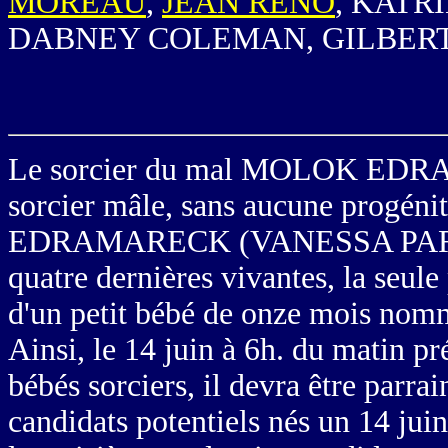
MOREAU
,
JEAN RENO
, KATR
DABNEY COLEMAN, GILBERT 
Le sorcier du mal MOLOK ED
sorcier mâle, sans aucune progé
EDRAMARECK (
VANESSA PA
quatre dernières vivantes, la seul
d'un petit bébé de onze mois n
Ainsi, le 14 juin à 6h. du matin pr
bébés sorciers, il devra être parr
candidats potentiels nés un 14 j