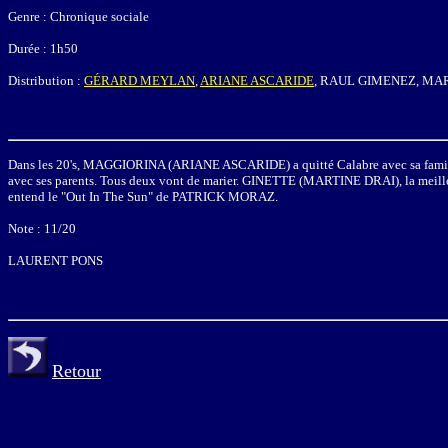
Genre : Chronique sociale
Durée : 1h50
Distribution :
GÉRARD MEYLAN
,
ARIANE ASCARIDE
, RAUL GIMENEZ, MA
Dans les 20's, MAGGIORINA (
ARIANE ASCARIDE
) a quitté Calabre avec sa fam
avec ses parents. Tous deux vont de marier. GINETTE (
MARTINE DRAI
),
la meil
entend le "Out In The Sun" de PATRICK MORAZ.
Note : 11/20
LAURENT PONS
Retour