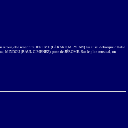
 du retour, elle rencontre JÉROME (
GÉRARD MEYLAN
) lui aussi débarqué d'Italie
mme,
MINDOU (
RAUL GIMENEZ
), pote de JÉROME. Sur le plan musical, on