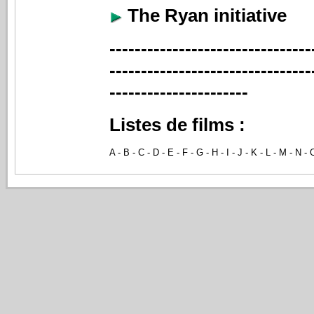
The Ryan initiative
--------------------------------
--------------------------------
----------------------
Listes de films :
A
-
B
-
C
-
D
-
E
-
F
-
G
-
H
-
I
-
J
-
K
-
L
-
M
-
N
-