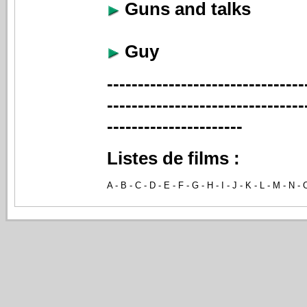
Guns and talks
Guy
--------------------------------
--------------------------------
----------------------
Listes de films :
A
-
B
-
C
-
D
-
E
-
F
-
G
-
H
-
I
-
J
-
K
-
L
-
M
-
N
-